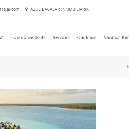
acalar.com
AZUL BACALAR INMOBILIARIA
k?
How do we do it?
Services
Our Plans
Vacation Ren
I