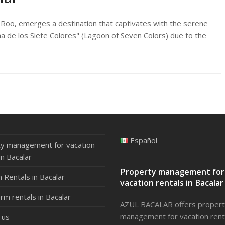
a Roo, emerges a destination that captivates with the serene
na de los Siete Colores" (Lagoon of Seven Colors) due to the
Español
y management for vacation
in Bacalar
Property management for
n Rentals in Bacalar
vacation rentals in Bacalar
rm rentals in Bacalar
AZUL BACALAR offers proper
management for vacation renta
 us