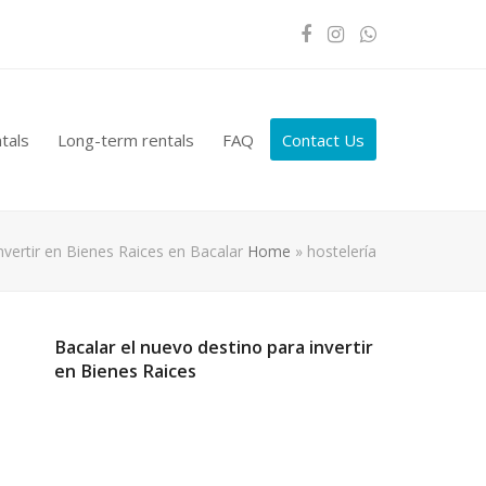
Facebook
Instagram
Whatsapp
tals
Long-term rentals
FAQ
Contact Us
nvertir en Bienes Raices en Bacalar
Home
»
hostelería
Bacalar el nuevo destino para invertir
en Bienes Raices