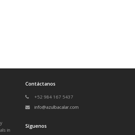
Contáctanos
+52 984 167 5437
info@azulbacalar.com
ty
Síguenos
ls in