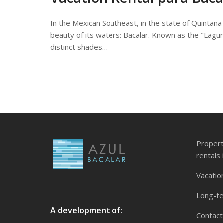
In the Mexican Southeast, in the state of Quintan
beauty of its waters: Bacalar. Known as the "Lagu
distinct shades…
Propert
rentals 
Vacatio
Long-te
A development of:
Contact