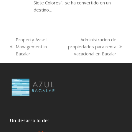
Siete Colores", se ha convertido en un
destino…
Property Asset
Administracion de
Management in
propiedades para renta
previous
next
Bacalar
vacacional en Bacalar
post:
post:
Un desarrollo de: