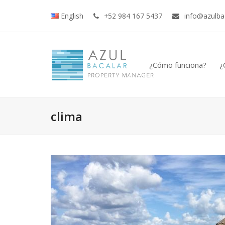
English
+52 984 167 5437
info@azulba
¿Cómo funciona?
¿
clima