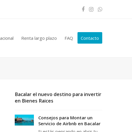
Facebook
Instagram
Whatsapp
acional
Renta largo plazo
FAQ
Contacto
Bacalar el nuevo destino para invertir
en Bienes Raices
Consejos para Montar un
Servicio de Airbnb en Bacalar
Si estás pensando en abrir tu